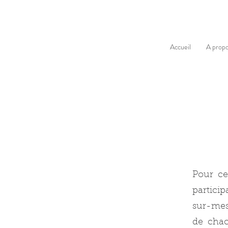
Accueil
A prop
P
our ce
particip
sur-mesu
de chac