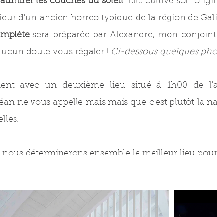
 admirer les couchés du soleil
. Elle cultive son orig
ieur d'un ancien horreo typique de la région de Gal
omplète
sera préparée par Alexandre, mon conjoint
 aucun doute vous régaler !
Ci-dessous quelques phot
ment avec un deuxième lieu situé á 1h00 de l'
céan ne vous appelle mais mais que c'est plutôt la n
lles.
 nous déterminerons ensemble le meilleur lieu pour v