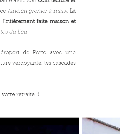
inalité avec son
coin lecture et
ice
(ancien grenier à maïs)
.
La
. E
ntièrement faite maison et
os du lieu
aéroport de Porto avec une
ature verdoyante, les cascades
otre retraite :)