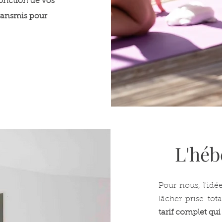
onction de vos
transmis pour
L'héb
Pour nous, l'idé
lâcher prise to
tarif complet qu