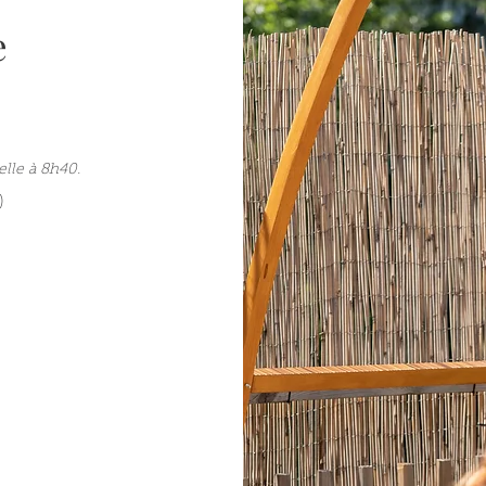
e
lle à 8h40.
)