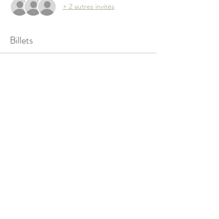
+ 2 autres invités
Billets
Vente expirée
Type de billet
Cours de vinyasa
Plus d'info
Prix
11.00 €
Partager cet événement